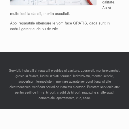
calitate.
Au si
multe idei la dansii, merita ascultati.
Apoi reparatiile ulterioare le vom face GRATIS, daca sunt in
cadrul garantiei de 60 de zile.
Servicii: instalatii si reparatii electrice si sanitare, zugraveli, montare parchet,
gresie si faianta, lucrari izolatii termice, hidroizolatii, montari schele,
acoperisuri, termosistem, montare aparate aer conditionat si alte
electrocasnice, verificari periodice instalatii electrice. Prestam serviciile atat
pentru sedii de firme, birouri, cladiri de birouri, magazine si alte spatii
comerciale, apartamente, vile, case.