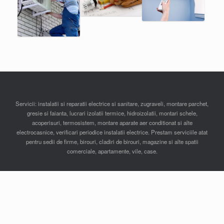
Servicii: instalatii si reparatii electrice si sanitare, zugraveli, montare parchet,
gresie si faianta, lucrari izolatii termice, hidroizolatii, montari schele,
acoperisuri, termosistem, montare aparate aer conditionat si alte
electrocasnice, verificari periodice instalatii electrice. Prestam serviciile atat
pentru sedii de firme, birouri, cladiri de birouri, magazine si alte spatii
comerciale, apartamente, vile, case.